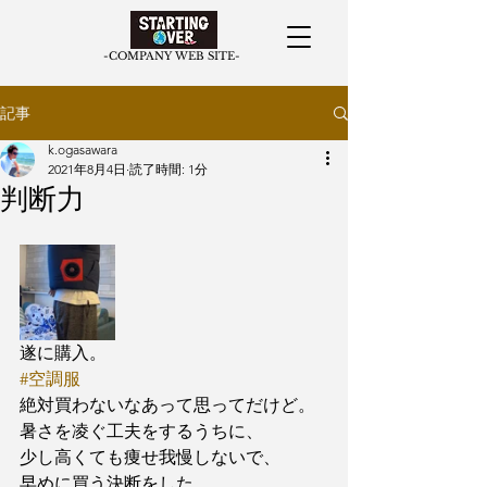
​-COMPANY WEB SITE-
記事
k.ogasawara
2021年8月4日
読了時間: 1分
判断力
遂に購入。
#空調服
絶対買わないなあって思ってだけど。
暑さを凌ぐ工夫をするうちに、
少し高くても痩せ我慢しないで、
早めに買う決断をした。