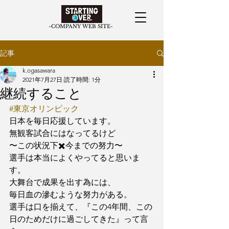
​-COMPANY WEB SITE-
記事
k.ogasawara
2021年7月27日
読了時間: 1分
継続すること
#東京オリンピック
日本を毎日応援しています。
無観客試合にはなってるけど
〜この状況下✖️今までの努力〜
選手は本当によくやってると思いま
す。
大舞台で成果を出す為には、
毎日血の滲むような努力がある。
選手は口を揃えて、『この4年間、この
日のためだけに過ごしてきた』って言